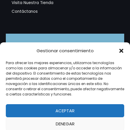
Visita Nuestra Tienda
Contáctanos
Suscríbete
Gestionar consentimiento
Recibe promociones exclusivas, tutoriales en video y
Para ofrecer las mejores experiencias, utilizamos tecnologías
novedades del mundo de la tecnología directamente
como las cookies para almacenar y/o acceder a la información
en tu correo. ¡Es gratis!
del dispositivo. El consentimiento de estas tecnologías nos
permitirá procesar datos como el comportamiento de
navegación o las identificaciones únicas en este sitio. No
consentir o retirar el consentimiento, puede afectar negativamente
a ciertas características y funciones.
Suscribirme
micorreo@example.com
Correo
ACEPTAR
DENEGAR