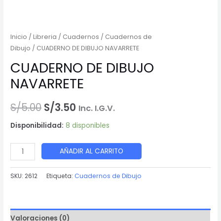
Inicio
/
Libreria
/
Cuadernos
/
Cuadernos de
Dibujo
/ CUADERNO DE DIBUJO NAVARRETE
CUADERNO DE DIBUJO
NAVARRETE
El
El
S/
5.00
S/
3.50
Inc. I.G.V.
precio
precio
Disponibilidad:
8 disponibles
original
actual
CUADERNO
AÑADIR AL CARRITO
era:
es:
DE
DIBUJO
SKU:
2612
Etiqueta:
Cuadernos de Dibujo
S/5.00.
S/3.50.
NAVARRETE
cantidad
Valoraciones (0)