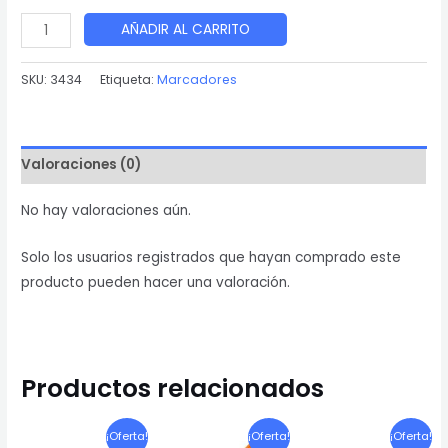
MARCADOR
AÑADIR AL CARRITO
PARA
PIZARRA
SKU:
3434
Etiqueta:
Marcadores
ACRILICA
LAYCONSA
L-
Valoraciones (0)
123
NEGRO
No hay valoraciones aún.
cantidad
Solo los usuarios registrados que hayan comprado este
producto pueden hacer una valoración.
Productos relacionados
¡Oferta!
¡Oferta!
¡Oferta!