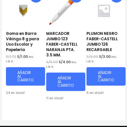
Goma en Barra
MARCADOR
PLUMON NEGRO
Vikingo 8 g para
JUMBO 123
FABER-CASTELL
Uso Escolar y
FABER-CASTELL
JUMBO 126
Papelería
NARANJA PTA.
RECARGABLE
3.5 MM.
El
El
El
El
S/
1.70
S/
1.00
S/
5.00
S/
3.00
Inc.
Inc.
precio
precio
precio
precio
El
El
I.G.V.
S/
5.00
S/
4.00
I.G.V.
Inc.
original
actual
original
actual
precio
precio
I.G.V.
era:
es:
era:
es:
original
actual
AÑADIR
AÑADIR
S/1.70.
S/1.00.
S/5.00.
S/3.00.
era:
es:
AL
AL
AÑADIR
CARRITO
CARRITO
S/5.00.
S/4.00.
AL
CARRITO
24 en stock!
6 en stock!
11 en stock!