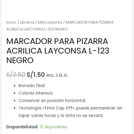
Inicio
/
Libreria
/
Marcadores
/ MARCADOR PARA PIZARRA
ACRILICA LAYCONSA L-123 NEGRO
MARCADOR PARA PIZARRA
ACRILICA LAYCONSA L-123
NEGRO
El
El
S/
2.50
S/
1.50
Inc. I.G.V.
precio
precio
Borrado fácil.
Colores intensos.
original
actual
Conservar en posición horizontal.
era:
es:
Tecnología «Tinta Cap Off», puede permanecer sin
tapar varias horas y la tinta no se secará.
S/2.50.
S/1.50.
Disponibilidad:
12 disponibles