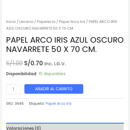
Inicio
/
Libreria
/
Papelería
/
Papel Arco Iris
/ PAPEL ARCO IRIS
AZUL OSCURO NAVARRETE 50 X 70 CM.
PAPEL ARCO IRIS AZUL OSCURO
NAVARRETE 50 X 70 CM.
El
El
S/
1.00
S/
0.70
Inc. I.G.V.
precio
precio
Disponibilidad:
10 disponibles
original
actual
PAPEL
AÑADIR AL CARRITO
era:
es:
ARCO
IRIS
SKU:
3645
Etiqueta:
Papel Arco Iris
S/1.00.
S/0.70.
AZUL
OSCURO
NAVARRETE
Valoraciones (0)