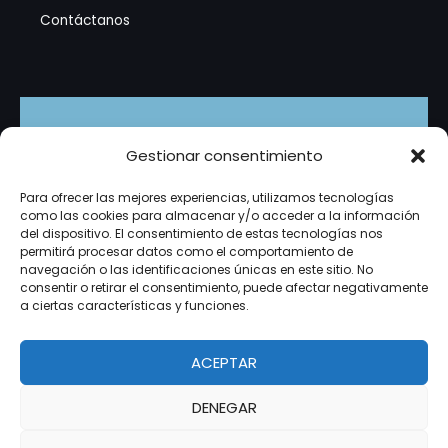
Contáctanos
Suscríbete
Gestionar consentimiento
Recibe promociones exclusivas, tutoriales en video y
Para ofrecer las mejores experiencias, utilizamos tecnologías
novedades del mundo de la tecnología directamente
como las cookies para almacenar y/o acceder a la información
en tu correo. ¡Es gratis!
del dispositivo. El consentimiento de estas tecnologías nos
permitirá procesar datos como el comportamiento de
navegación o las identificaciones únicas en este sitio. No
consentir o retirar el consentimiento, puede afectar negativamente
a ciertas características y funciones.
Suscribirme
micorreo@example.com
Correo
ACEPTAR
DENEGAR
Copyright © 2026 ITALO TECNOLOGIA