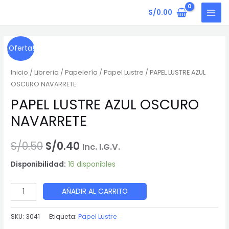
Ir
AZUL
S/
0.00
al
MAI
OSCURO
contenido
NAVARRETE
MEN
cantidad
¡Oferta!
Inicio
/
Libreria
/
Papelería
/
Papel Lustre
/ PAPEL LUSTRE AZUL
OSCURO NAVARRETE
PAPEL LUSTRE AZUL OSCURO
NAVARRETE
El
El
S/
0.50
S/
0.40
Inc. I.G.V.
precio
precio
Disponibilidad:
16 disponibles
original
actual
PAPEL
AÑADIR AL CARRITO
era:
es:
LUSTRE
AZUL
SKU:
3041
Etiqueta:
Papel Lustre
S/0.50.
S/0.40.
OSCURO