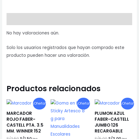
NAVARRETE
cantidad
Valoraciones (0)
No hay valoraciones aún.
Solo los usuarios registrados que hayan comprado este
producto pueden hacer una valoración.
Productos relacionados
¡Oferta!
¡Oferta!
¡Oferta!
MARCADOR
PLUMON AZUL
ROJO FABER-
FABER-CASTELL
CASTELL PTA. 3.5
JUMBO 126
MM. WINNER 152
RECARGABLE
El
El
El
El
S/
2.50
S/
1.50
S/
5.00
S/
3.00
Inc.
Inc.