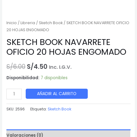
Inicio
/
Libreria
/
Sketch Book
/ SKETCH BOOK NAVARRETE OFICIO
20 HOJAS ENGOMADO
SKETCH BOOK NAVARRETE
OFICIO 20 HOJAS ENGOMADO
El
El
S/
6.00
S/
4.50
Inc. I.G.V.
precio
precio
Disponibilidad:
7 disponibles
original
actual
SKETCH
AÑADIR AL CARRITO
era:
es:
BOOK
NAVARRETE
SKU:
2596
Etiqueta:
Sketch Book
S/6.00.
S/4.50.
OFICIO
20
HOJAS
Valoraciones (0)