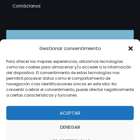
Contáctanos
Suscríbete
Gestionar consentimiento
Recibe promociones exclusivas, tutoriales en video y
Para ofrecer las mejores experiencias, utilizamos tecnologías
novedades del mundo de la tecnología directamente
como las cookies para almacenar y/o acceder a la información
en tu correo. ¡Es gratis!
del dispositivo. El consentimiento de estas tecnologías nos
permitirá procesar datos como el comportamiento de
navegación o las identificaciones únicas en este sitio. No
consentir o retirar el consentimiento, puede afectar negativamente
a ciertas características y funciones.
Suscribirme
micorreo@example.com
Correo
ACEPTAR
DENEGAR
Copyright © 2026 ITALO TECNOLOGIA