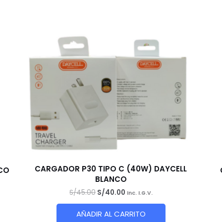
CARGADOR P30 TIPO C (40W) DAYCELL
NCO
BLANCO
El
El
S/
45.00
S/
40.00
Inc. I.G.V.
precio
precio
original
actual
AÑADIR AL CARRITO
era:
es: