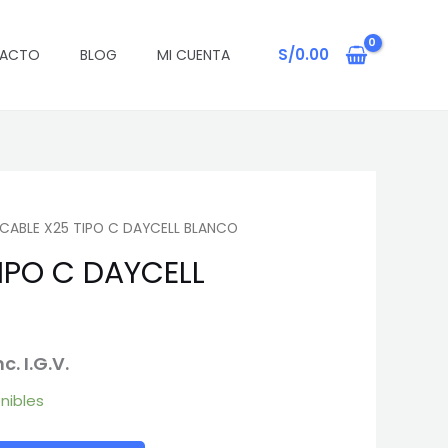
TIPO
iginal
actual
C
a:
es:
S/
0.00
ACTO
BLOG
MI CUENTA
DAYCELL
18.00.
S/13.00.
BLANCO
cantidad
CABLE X25 TIPO C DAYCELL BLANCO
IPO C DAYCELL
l
nc. I.G.V.
recio
onibles
ctual