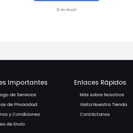
S/45.00.
S/40.00.
12 en stock!
es Importantes
Enlaces Rápidos
ogo de Servicios
Más sobre Nosotros
icas de Privacidad
Visita Nuestra Tienda
nos y Condiciones
Contáctanos
les de Envío