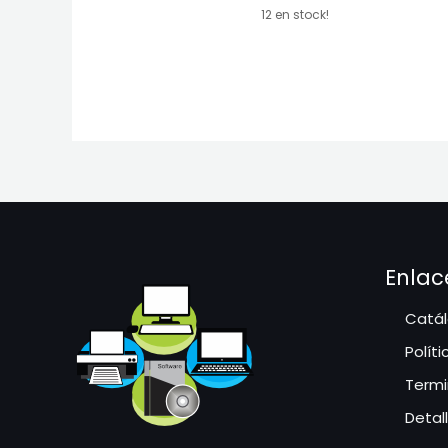
12 en stock!
Enlac
Catál
Polít
Termi
Detal