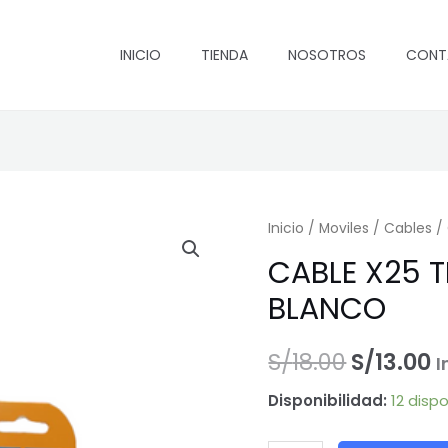
or
er
INICIO
TIENDA
NOSOTROS
CONT
S/
Inicio
/
Moviles
/
Cables
/ 
CABLE X25 T
BLANCO
El
E
S/
18.00
S/
13.00
I
precio
p
Disponibilidad:
12 disp
original
a