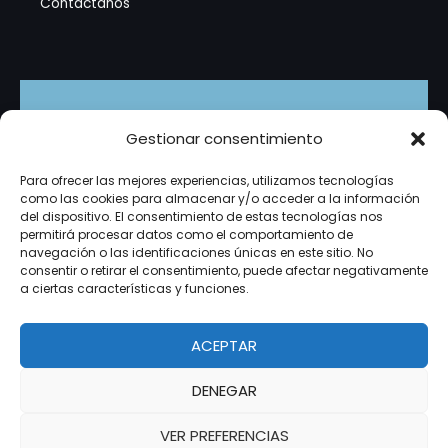
Contáctanos
Suscríbete
Gestionar consentimiento
Recibe promociones exclusivas, tutoriales en video y
Para ofrecer las mejores experiencias, utilizamos tecnologías
novedades del mundo de la tecnología directamente
como las cookies para almacenar y/o acceder a la información
en tu correo. ¡Es gratis!
del dispositivo. El consentimiento de estas tecnologías nos
permitirá procesar datos como el comportamiento de
navegación o las identificaciones únicas en este sitio. No
consentir o retirar el consentimiento, puede afectar negativamente
a ciertas características y funciones.
Suscribirme
micorreo@example.com
Correo
ACEPTAR
DENEGAR
Copyright © 2026 ITALO TECNOLOGIA
VER PREFERENCIAS