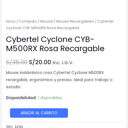
Inicio
/
Computo
/
Mouse
/
Mouse Recargables
/ Cybertel
Cyclone CYB-M500RX Rosa Recargable
Cybertel Cyclone CYB-
M500RX Rosa Recargable
El
El
S/
35.00
S/
20.00
Inc. I.G.V.
precio
precio
Mouse inalámbrico rosa Cybertel Cyclone M500RX
recargable, ergonómico y preciso. Ideal para trabajo o
original
actual
estudio.
era:
es:
Disponibilidad:
1 disponibles
S/35.00.
S/20.00.
Cybertel
AÑADIR AL CARRITO
Cyclone
CYB-
SKU:
3294