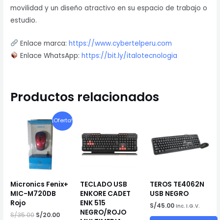
movilidad y un diseño atractivo en su espacio de trabajo o
estudio.
Enlace marca:
https://www.cybertelperu.com
Enlace WhatsApp:
https://bit.ly/italotecnologia
Productos relacionados
¡Oferta!
Micronics Fenix+
TECLADO USB
TEROS TE4062N
MIC-M720DB
ENKORE CADET
USB NEGRO
Rojo
ENK 515
S/
45.00
Inc. I.G.V.
NEGRO/ROJO
El
El
S/
35.00
S/
20.00