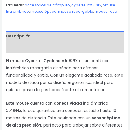
M500RX
Etiquetas:
accesorios de cómputo
,
cybertel m500rx
,
Mouse
Inalambrico
,
mouse óptico
,
mouse recargable
,
mouse rosa
Rosa
Recargable
cantidad
Descripción
Valoraciones (0)
El
mouse Cybertel Cyclone M500RX
es un periférico
inalámbrico recargable diseñado para ofrecer
funcionalidad y estilo. Con un elegante acabado rosa, este
modelo destaca por su diseño ergonómico, ideal para
quienes pasan largas horas frente al computador.
Este mouse cuenta con
conectividad inalámbrica
2.4GHz
, lo que garantiza una conexión estable hasta 10
metros de distancia. Está equipado con un
sensor óptico
de alta precisión
, perfecto para trabajar sobre diferentes