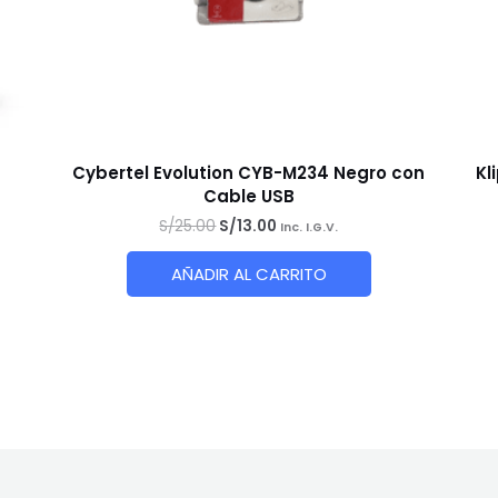
Cybertel Evolution CYB-M234 Negro con
Kl
Cable USB
El
El
S/
25.00
S/
13.00
Inc. I.G.V.
precio
precio
original
actual
AÑADIR AL CARRITO
era:
es:
S/25.00.
S/13.00.