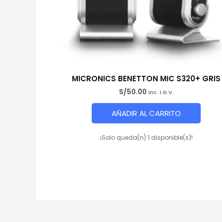
MICRONICS BENETTON MIC S320+ GRIS
S/
50.00
Inc. I.G.V.
AÑADIR AL CARRITO
¡Solo queda(n) 1 disponible(s)!