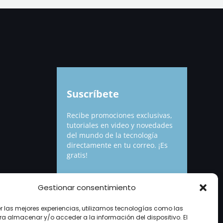
Suscríbete
Recibe promociones exclusivas,
tutoriales en video y novedades
del mundo de la tecnología
directamente en tu correo. ¡Es
gratis!
Gestionar consentimiento
Suscribirme
micorreo@example.com
Correo
er las mejores experiencias, utilizamos tecnologías como las
ra almacenar y/o acceder a la información del dispositivo. El