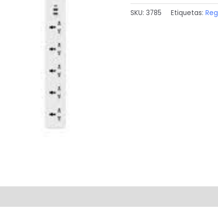
PICOS
SKU:
3785
Etiquetas:
Reg
S/101.00
SC5319
LDNIO
cantidad