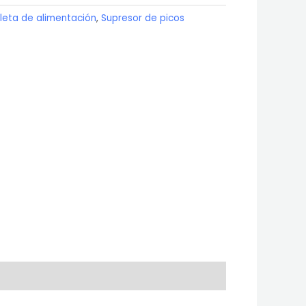
leta de alimentación
,
Supresor de picos
.
S/96.00.