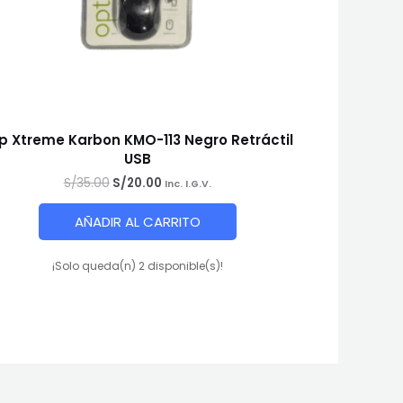
ip Xtreme Karbon KMO-113 Negro Retráctil
USB
El
El
S/
35.00
S/
20.00
Inc. I.G.V.
precio
precio
original
actual
AÑADIR AL CARRITO
era:
es:
S/35.00.
S/20.00.
¡Solo queda(n) 2 disponible(s)!