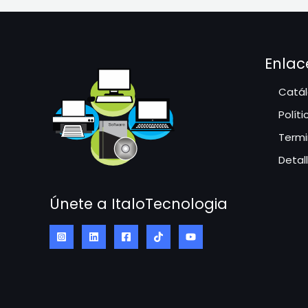
Enlac
Catál
Polít
Termi
Detal
Únete a ItaloTecnologia