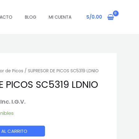
PICOS
ginal
actual
SC5319
:
es:
S/
0.00
ACTO
BLOG
MI CUENTA
LDNIO
01.00.
S/96.00.
cantidad
or de Picos
/ SUPRESOR DE PICOS SC5319 LDNIO
E PICOS SC5319 LDNIO
El
Inc. I.G.V.
precio
onibles
l
actual
 AL CARRITO
es: