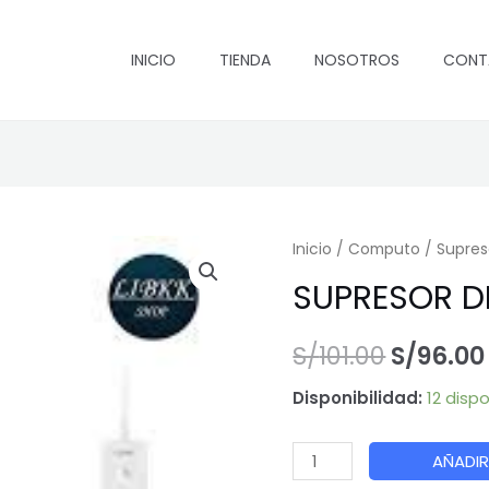
ori
era
INICIO
TIENDA
NOSOTROS
CONT
S/1
Inicio
/
Computo
/
Supres
SUPRESOR D
El
S/
101.00
S/
96.00
precio
Disponibilidad:
12 disp
origina
SUPRESOR
AÑADIR
era:
DE