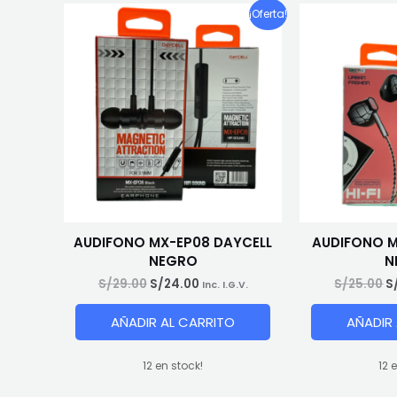
¡Oferta!
AUDIFONO MX-EP08 DAYCELL
AUDIFONO M
NEGRO
N
El
El
El
S/
29.00
S/
24.00
S/
25.00
S
Inc. I.G.V.
precio
precio
p
original
actual
o
AÑADIR AL CARRITO
AÑADIR
era:
es:
e
S/29.00.
S/24.00.
S
12 en stock!
12 