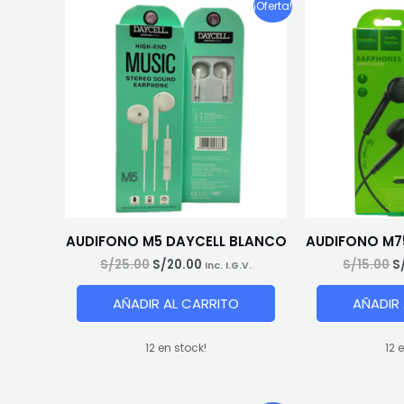
¡Oferta!
AUDIFONO M5 DAYCELL BLANCO
AUDIFONO M7
El
El
El
S/
25.00
S/
20.00
S/
15.00
S
Inc. I.G.V.
precio
precio
p
original
actual
o
AÑADIR AL CARRITO
AÑADIR
era:
es:
e
S/25.00.
S/20.00.
S
12 en stock!
12 