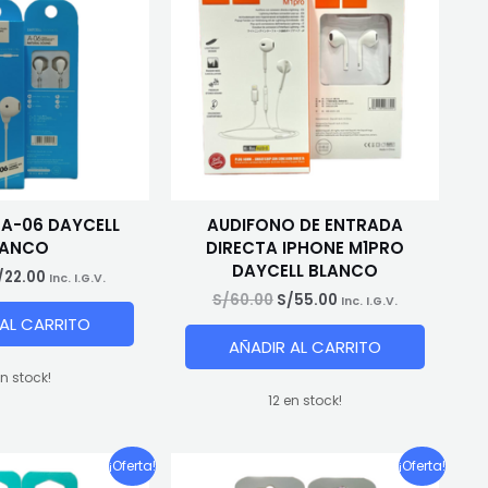
A-06 DAYCELL
AUDIFONO DE ENTRADA
LANCO
DIRECTA IPHONE M1PRO
DAYCELL BLANCO
El
/
22.00
Inc. I.G.V.
recio
precio
El
El
S/
60.00
S/
55.00
Inc. I.G.V.
riginal
actual
precio
precio
 AL CARRITO
ra:
es:
original
actual
AÑADIR AL CARRITO
/27.00.
S/22.00.
era:
es:
S/60.00.
S/55.00.
en stock!
12 en stock!
¡Oferta!
¡Oferta!