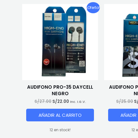
¡Oferta!
AUDIFONO PRO-35 DAYCELL
AUDIFONO P
NEGRO
N
El
El
El
S/
27.00
S/
22.00
S/
25.00
S
Inc. I.G.V.
precio
precio
p
original
actual
o
AÑADIR AL CARRITO
AÑADIR
era:
es:
e
S/27.00.
S/22.00.
S
12 en stock!
12 