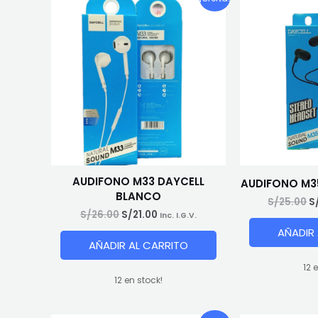
AUDIFONO M33 DAYCELL
AUDIFONO M3
BLANCO
El
S/
25.00
S
p
El
El
S/
26.00
S/
21.00
Inc. I.G.V.
o
precio
precio
AÑADIR
e
original
actual
AÑADIR AL CARRITO
S
era:
es:
S/26.00.
S/21.00.
12 
12 en stock!