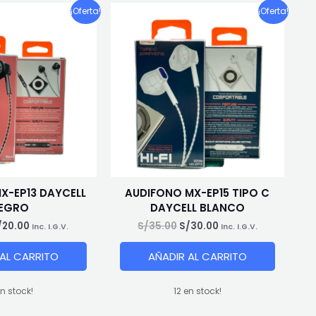
¡Oferta!
¡Oferta!
X-EP13 DAYCELL
AUDIFONO MX-EP15 TIPO C
EGRO
DAYCELL BLANCO
El
El
El
/
20.00
S/
35.00
S/
30.00
Inc. I.G.V.
Inc. I.G.V.
recio
precio
precio
precio
riginal
actual
original
actual
 AL CARRITO
AÑADIR AL CARRITO
ra:
es:
era:
es:
/25.00.
S/20.00.
S/35.00.
S/30.00.
en stock!
12 en stock!