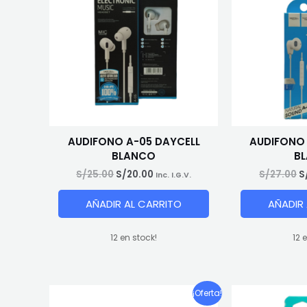
AUDIFONO A-05 DAYCELL
AUDIFONO 
BLANCO
B
El
El
El
S/
25.00
S/
20.00
S/
27.00
S
Inc. I.G.V.
precio
precio
p
original
actual
o
AÑADIR AL CARRITO
AÑADIR
era:
es:
e
S/25.00.
S/20.00.
S
12 en stock!
12 
¡Oferta!