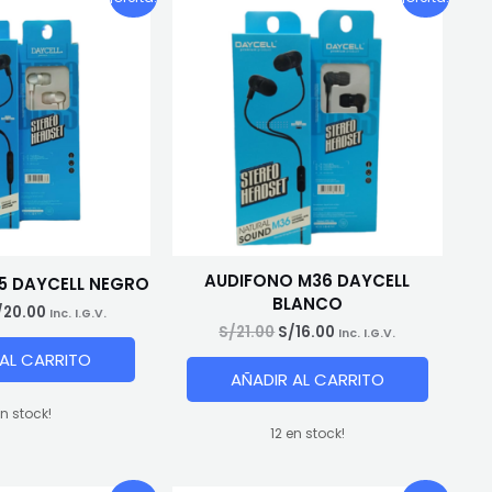
AUDIFONO M36 DAYCELL
5 DAYCELL NEGRO
BLANCO
El
/
20.00
Inc. I.G.V.
recio
precio
El
El
S/
21.00
S/
16.00
Inc. I.G.V.
riginal
actual
precio
precio
 AL CARRITO
ra:
es:
original
actual
AÑADIR AL CARRITO
/25.00.
S/20.00.
era:
es:
S/21.00.
S/16.00.
en stock!
12 en stock!