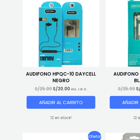
AUDIFONO HPQC-10 DAYCELL
AUDIFONO 
NEGRO
B
El
El
El
S/
25.00
S/
20.00
S/
25.00
S
Inc. I.G.V.
precio
precio
p
original
actual
o
AÑADIR AL CARRITO
AÑADIR
era:
es:
e
S/25.00.
S/20.00.
S
12 en stock!
12 
¡Oferta!