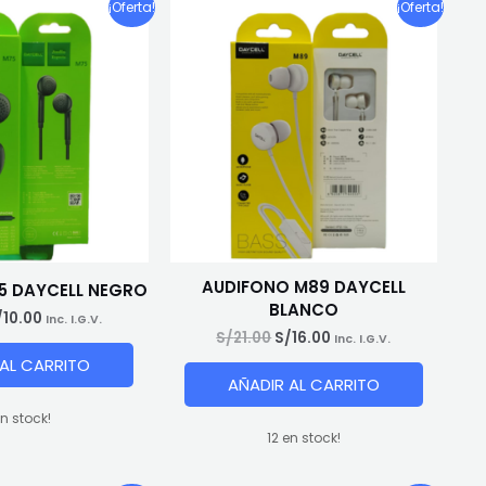
¡Oferta!
¡Oferta!
AUDIFONO M89 DAYCELL
5 DAYCELL NEGRO
BLANCO
El
/
10.00
Inc. I.G.V.
recio
precio
El
El
S/
21.00
S/
16.00
Inc. I.G.V.
riginal
actual
precio
precio
 AL CARRITO
ra:
es:
original
actual
AÑADIR AL CARRITO
/15.00.
S/10.00.
era:
es:
S/21.00.
S/16.00.
en stock!
12 en stock!