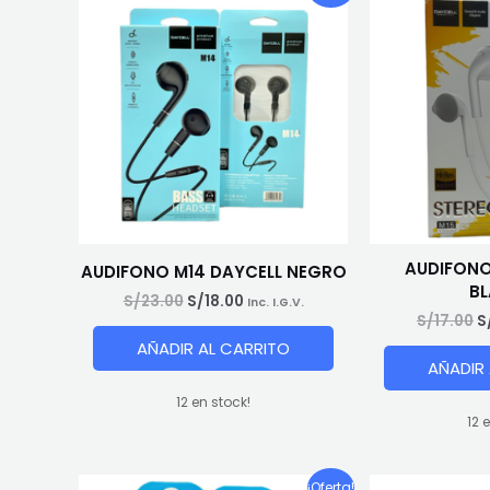
AUDIFONO
AUDIFONO M14 DAYCELL NEGRO
B
El
El
S/
23.00
S/
18.00
Inc. I.G.V.
precio
precio
El
S/
17.00
S
original
actual
p
AÑADIR AL CARRITO
era:
es:
o
AÑADIR
S/23.00.
S/18.00.
e
S
12 en stock!
12 
¡Oferta!