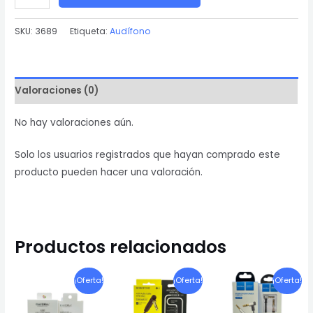
era:
es:
MX-
EP08
SKU:
3689
Etiqueta:
Audífono
S/29.00.
S/24.00.
DAYCELL
NEGRO
cantidad
Valoraciones (0)
No hay valoraciones aún.
Solo los usuarios registrados que hayan comprado este
producto pueden hacer una valoración.
Productos relacionados
¡Oferta!
¡Oferta!
¡Oferta!