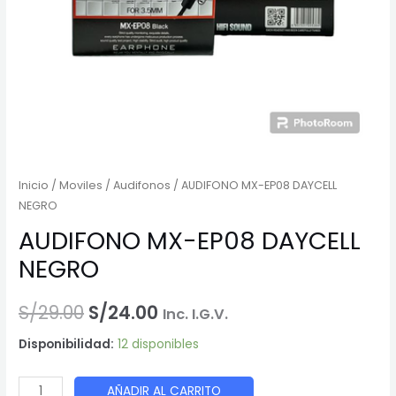
Inicio
/
Moviles
/
Audifonos
/ AUDIFONO MX-EP08 DAYCELL
NEGRO
AUDIFONO MX-EP08 DAYCELL
NEGRO
El
El
S/
29.00
S/
24.00
Inc. I.G.V.
precio
precio
Disponibilidad:
12 disponibles
original
actual
AUDIFONO
AÑADIR AL CARRITO