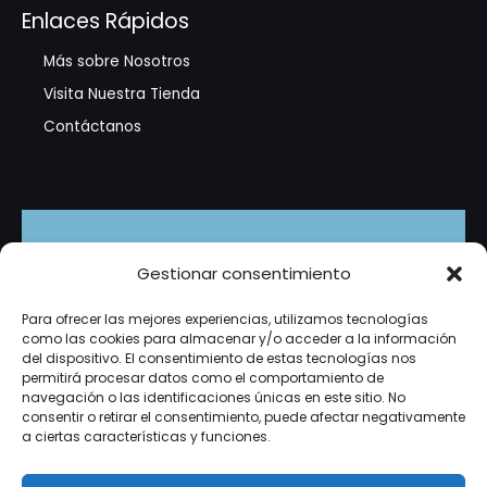
Enlaces Rápidos
Más sobre Nosotros
Visita Nuestra Tienda
Contáctanos
Suscríbete
Gestionar consentimiento
Recibe promociones exclusivas, tutoriales en video y
Para ofrecer las mejores experiencias, utilizamos tecnologías
novedades del mundo de la tecnología directamente
como las cookies para almacenar y/o acceder a la información
en tu correo. ¡Es gratis!
del dispositivo. El consentimiento de estas tecnologías nos
permitirá procesar datos como el comportamiento de
navegación o las identificaciones únicas en este sitio. No
consentir o retirar el consentimiento, puede afectar negativamente
a ciertas características y funciones.
Suscribirme
micorreo@example.com
Correo